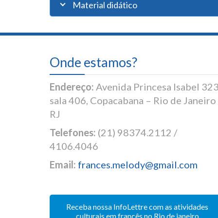
Material didático
Onde estamos?
Endereço:
Avenida Princesa Isabel 32
sala 406, Copacabana – Rio de Janeiro
RJ
Telefones:
(21) 98374.2112 /
4106.4046
Email:
frances.melody@gmail.com
Receba nossa InfoLettre com as atividades
culturais em francês no Rio de janeiro