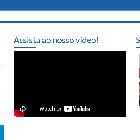
Assista ao nosso vídeo!
S
3
 –